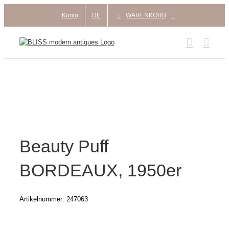
Zum
Konto
DE
WARENKORB
Inhalt
springen
Beauty Puff
BORDEAUX, 1950er
Artikelnummer:
247063