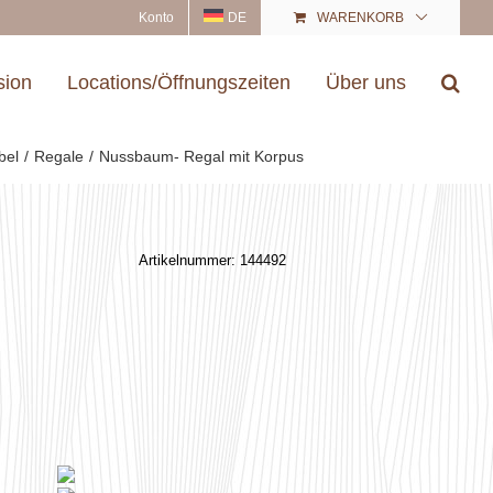
Konto
DE
WARENKORB
sion
Locations/Öffnungszeiten
Über uns
bel
Regale
Nussbaum- Regal mit Korpus
Artikelnummer:
144492