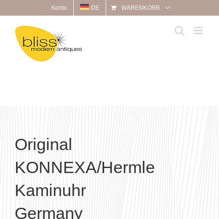
Zum
Konto
DE
WARENKORB
Inhalt
springen
Original
KONNEXA/Hermle
Kaminuhr
Germany