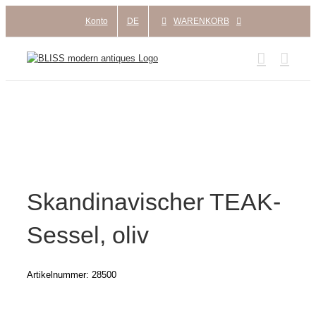
Zum
Konto
DE
WARENKORB
Inhalt
springen
Skandinavischer TEAK-
Sessel, oliv
Artikelnummer:
28500