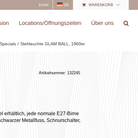
Konto
DE
WARENKORB
sion
Locations/Öffnungszeiten
Über uns
Specials
Stehleuchte GLAM BALL, 1960er
Artikelnummer:
132245
l erhältlich, jede normale E27-Birne
schwarzer Metallfuss, Schnurschalter,