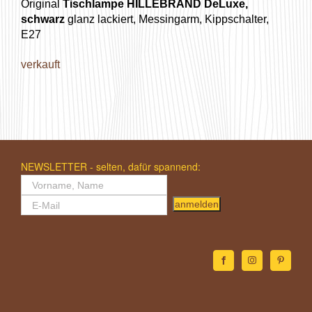
Original
Tischlampe HILLEBRAND DeLuxe,
schwarz
glanz lackiert, Messingarm, Kippschalter,
E27
verkauft
NEWSLETTER - selten, dafür spannend:
anmelden