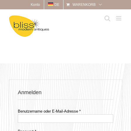
Zum
Konto
DE
WARENKORB
Inhalt
springen
Anmelden
Erforderlich
Benutzername oder E-Mail-Adresse
*