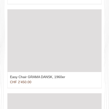
Preis
Preis
war:
ist:
CHF 3'150.00
CHF 2'850.00.
Easy Chair GRAMA DANSK, 1960er
CHF
2'450.00