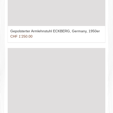
Gepolsterter Armlehnstuhl ECKBERG, Germany, 1950er
CHF
1'250.00