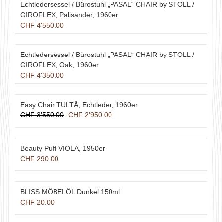
Echtledersessel / Bürostuhl „PASAL“ CHAIR by STOLL /
GIROFLEX, Palisander, 1960er
CHF
4'550.00
Echtledersessel / Bürostuhl „PASAL“ CHAIR by STOLL /
GIROFLEX, Oak, 1960er
CHF
4'350.00
Easy Chair TULTÅ, Echtleder, 1960er
Ursprünglicher
Aktueller
CHF
3'550.00
CHF
2'950.00
Preis
Preis
war:
ist:
CHF 3'550.00
CHF 2'950.00.
Beauty Puff VIOLA, 1950er
CHF
290.00
BLISS MÖBELÖL Dunkel 150ml
CHF
20.00