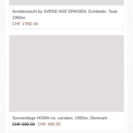
Armlehnstuhl by SVEND AGE ERIKSEN, Echtleder, Teak,
1960er
CHF
1'850.00
Sonnenliege HOMA rot, variabel, 1960er, Denmark
Ursprünglicher
Aktueller
CHF
690.00
CHF
490.00
Preis
Preis