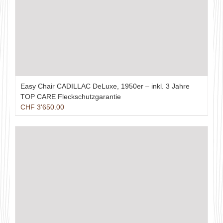
Easy Chair CADILLAC DeLuxe, 1950er – inkl. 3 Jahre
TOP CARE Fleckschutzgarantie
CHF
3'650.00