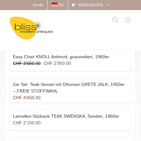
Zum
Konto
DE
WARENKORB
Inhalt
springen
Easy Chair KNOLL Antimott, graumeliert, 1960er
Ursprünglicher
Aktueller
CHF
3'650.00
CHF
2'950.00
Preis
Preis
war:
ist:
CHF 3'650.00
CHF 2'950.00.
2er Set: Teak-Sessel mit Ottoman GRETE JALK, 1950er
– FREIE STOFFWAHL
CHF
4'650.00
Lamellen-Sitzbank TEAK SWENSKA, Sveden, 1960er
CHF
2'150.00