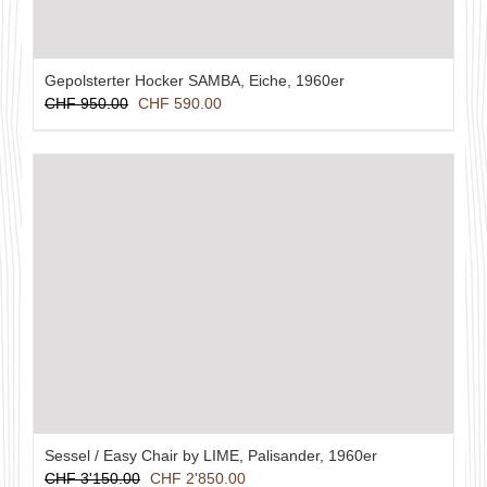
Gepolsterter Hocker SAMBA, Eiche, 1960er
Ursprünglicher
Aktueller
CHF
950.00
CHF
590.00
Preis
Preis
war:
ist:
CHF 950.00
CHF 590.00.
Sessel / Easy Chair by LIME, Palisander, 1960er
Ursprünglicher
Aktueller
CHF
3'150.00
CHF
2'850.00