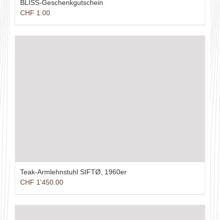
BLISS-Geschenkgutschein
CHF
1.00
Teak-Armlehnstuhl SIFTØ, 1960er
CHF
1'450.00