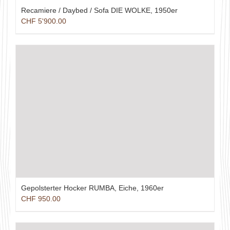
Recamiere / Daybed / Sofa DIE WOLKE, 1950er
CHF
5'900.00
Gepolsterter Hocker RUMBA, Eiche, 1960er
CHF
950.00