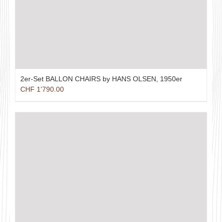
2er-Set BALLON CHAIRS by HANS OLSEN, 1950er
CHF
1'790.00