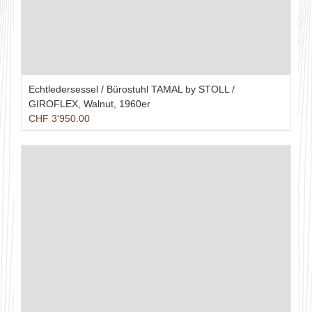
Echtledersessel / Bürostuhl TAMAL by STOLL /
GIROFLEX, Walnut, 1960er
CHF
3'950.00