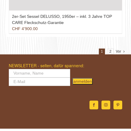
2er-Set Sessel DELUSSO, 1950er – inkl. 3 Jahre TOP
CARE Fleckschutz-Garantie
CHF
4'900.00
1
2
Vor
NEWSLETTER - selten, dafür spannend:
anmelden