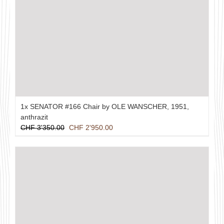
1x SENATOR #166 Chair by OLE WANSCHER, 1951,
anthrazit
Ursprünglicher
Aktueller
CHF
3'350.00
CHF
2'950.00
Preis
Preis
war:
ist:
CHF 3'350.00
CHF 2'950.00.