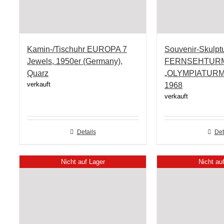
Kamin-/Tischuhr EUROPA 7
Souvenir-Skul
Jewels, 1950er (Germany),
FERNSEHTUR
Quarz
„OLYMPIATURM
verkauft
1968
verkauft
Details
Det
Nicht auf Lager
Nicht au