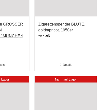
ptur GROSSER
Zigarettenspender BLÜTE,
M
gold/apricot, 1950er
verkauft
“ MÜNCHEN,
ails
Details
f Lager
Nicht auf Lager