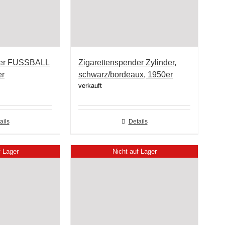
der FUSSBALL
Zigarettenspender Zylinder,
er
schwarz/bordeaux, 1950er
verkauft
ails
Details
f Lager
Nicht auf Lager