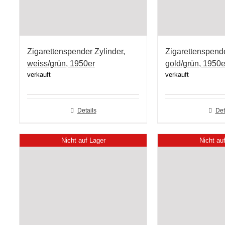
Zigarettenspender Zylinder,
Zigarettenspen
weiss/grün, 1950er
gold/grün, 1950e
verkauft
verkauft
Details
Det
Nicht auf Lager
Nicht au