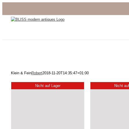
Zum
Inhalt
springen
Klein & Fein
Robert
2018-11-20T14:35:47+01:00
Nicht auf Lager
Nicht au