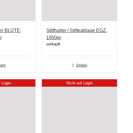
der BLÜTE,
Stifthalter / Stifteablage EGZ,
r
1950er
verkauft
ails
Details
f Lager
Nicht auf Lager