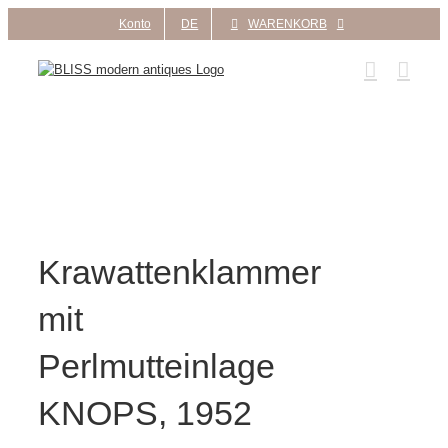
Zum
Konto
DE
WARENKORB
Inhalt
springen
Krawattenklammer
mit
Perlmutteinlage
KNOPS, 1952