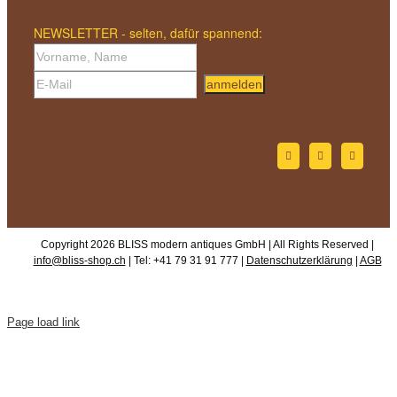
NEWSLETTER - selten, dafür spannend:
anmelden
Copyright 2026 BLISS modern antiques GmbH | All Rights Reserved |
info@bliss-shop.ch
| Tel: +41 79 31 91 777 |
Datenschutzerklärung
|
AGB
Page load link