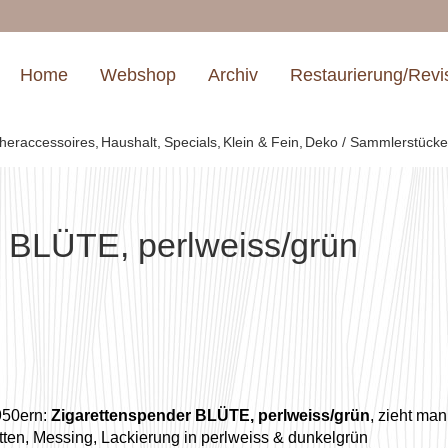
Home
Webshop
Archiv
Restaurierung/Revi
heraccessoires
Haushalt
Specials
Klein & Fein
Deko / Sammlerstück
r BLÜTE, perlweiss/grün
950ern:
Zigarettenspender BLÜTE, perlweiss/grün
, zieht man
tten, Messing, Lackierung in perlweiss & dunkelgrün