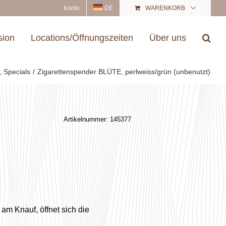
Konto
DE
WARENKORB
sion
Locations/Öffnungszeiten
Über uns
e
Specials
Zigarettenspender BLÜTE, perlweiss/grün (unbenutzt)
Artikelnummer:
145377
 am Knauf, öffnet sich die