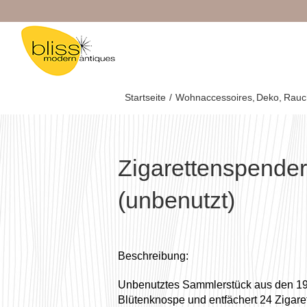
Zum
Inhalt
springen
Startseite
Wohnaccessoires
Deko
Rauc
Zigarettenspende
(unbenutzt)
Beschreibung:
Unbenutztes Sammlerstück aus den 1
Blütenknospe und entfächert 24 Zigare