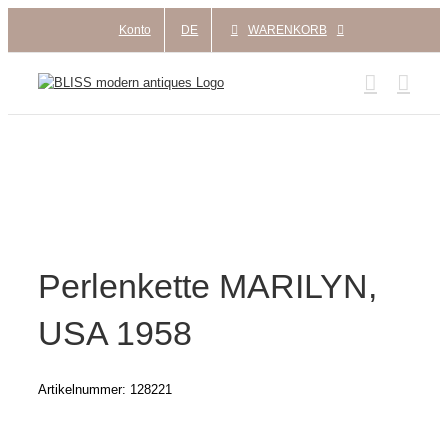
Zum
Konto
DE
WARENKORB
Inhalt
springen
Perlenkette MARILYN,
USA 1958
Artikelnummer:
128221