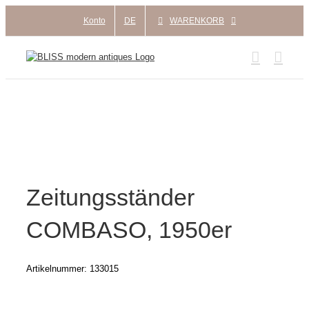
Zum
Konto
DE
WARENKORB
Inhalt
springen
Zeitungsständer
COMBASO, 1950er
Artikelnummer:
133015