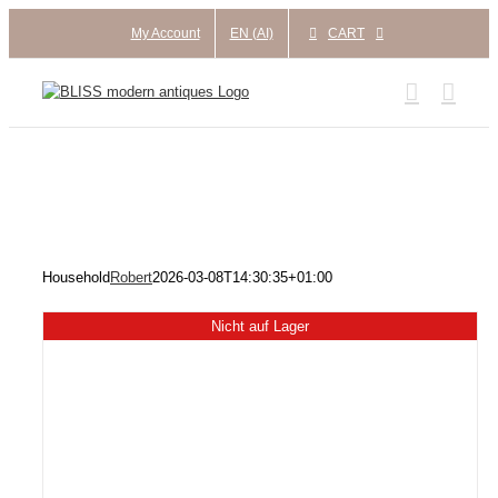
Skip
My Account
EN (AI)
CART
to
content
Household
Robert
2026-03-08T14:30:35+01:00
Nicht auf Lager