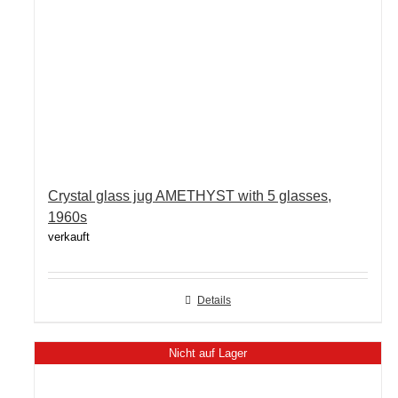
Crystal glass jug AMETHYST with 5 glasses,
1960s
verkauft
Details
Nicht auf Lager