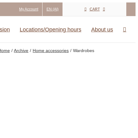
My Account
EN (AI)
CART
ision
Locations/Opening hours
About us
Home
Archive
Home accessories
Wardrobes