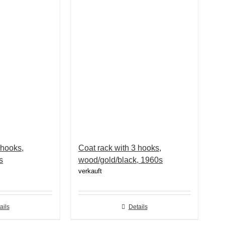
 hooks,
Coat rack with 3 hooks,
s
wood/gold/black, 1960s
verkauft
ails
Details