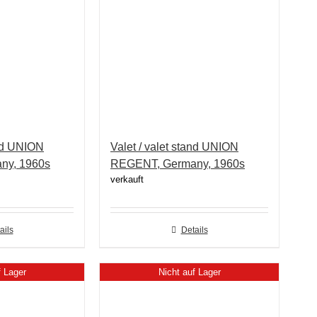
and UNION
Valet / valet stand UNION
ny, 1960s
REGENT, Germany, 1960s
verkauft
ails
Details
f Lager
Nicht auf Lager