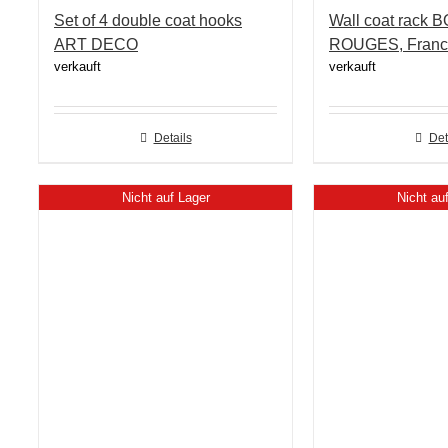
Set of 4 double coat hooks
Wall coat rack
ART DECO
ROUGES, Franc
verkauft
verkauft
Details
Det
Nicht auf Lager
Nicht au