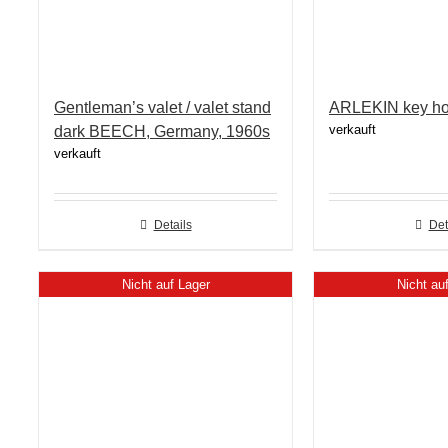
Gentleman’s valet / valet stand
ARLEKIN key ho
verkauft
dark BEECH, Germany, 1960s
verkauft
Details
Det
Nicht auf Lager
Nicht au