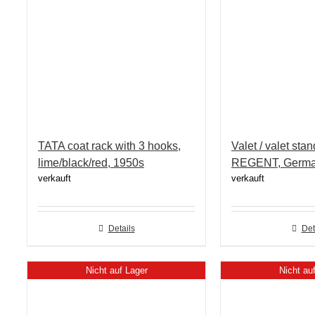
TATA coat rack with 3 hooks,
Valet / valet st
lime/black/red, 1950s
REGENT, Germa
verkauft
verkauft
Details
Det
Nicht auf Lager
Nicht au