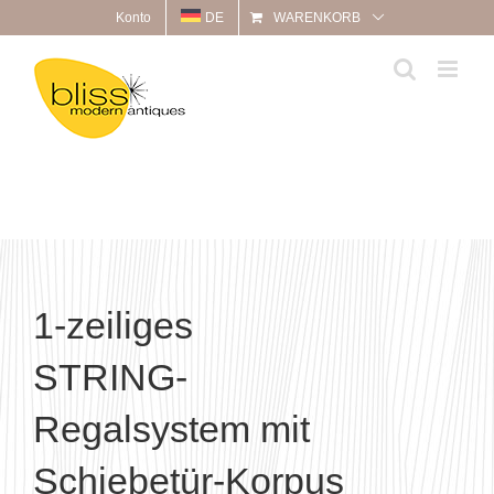
Zum
Konto
DE
WARENKORB
Inhalt
springen
1-zeiliges
STRING-
Regalsystem mit
Schiebetür-Korpus