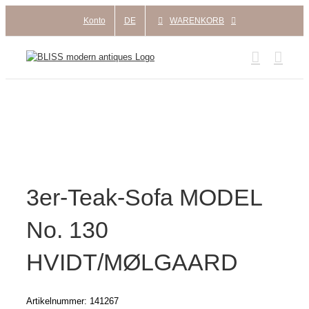
Zum
Konto
DE
WARENKORB
Inhalt
springen
3er-Teak-Sofa MODEL
No. 130
HVIDT/MØLGAARD
Artikelnummer:
141267