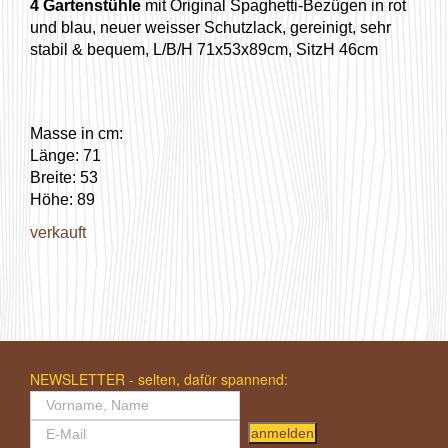
4 Gartenstühle
mit Original Spaghetti-Bezügen in rot
und blau, neuer weisser Schutzlack, gereinigt, sehr
stabil & bequem, L/B/H 71x53x89cm, SitzH 46cm
Masse in cm:
Länge: 71
Breite: 53
Höhe: 89
verkauft
NEWSLETTER - selten, dafür spannend:
anmelden