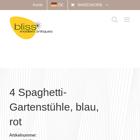
Zum
Konto
DE
WARENKORB
Inhalt
springen
4 Spaghetti-
Gartenstühle, blau,
rot
Artikelnummer: