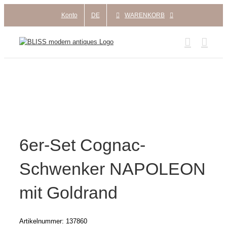
Zum
Konto
DE
WARENKORB
Inhalt
springen
6er-Set Cognac-
Schwenker NAPOLEON
mit Goldrand
Artikelnummer:
137860