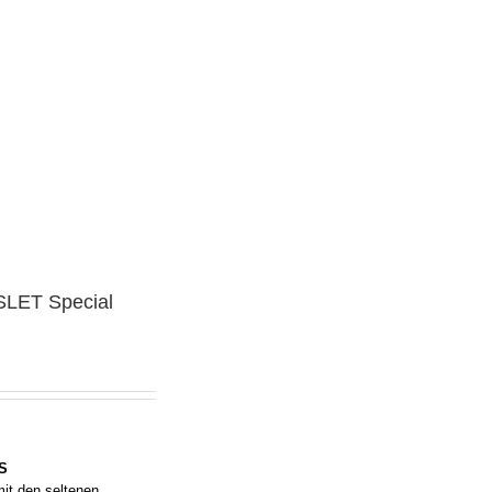
LET Special
LS
it den seltenen