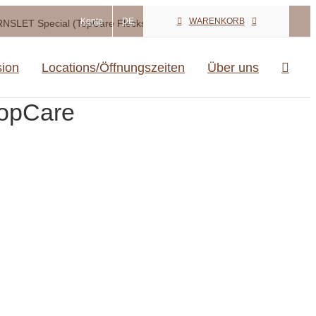
Konto
DE
WARENKORB
SLET Special (TopCare Fleckschutz-Garantie)
sion
Locations/Öffnungszeiten
Über uns
opCare