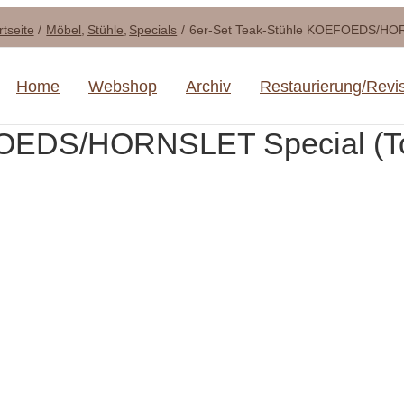
rtseite
Möbel
Stühle
Specials
6er-Set Teak-Stühle KOEFOEDS/HORN
Home
Webshop
Archiv
Restaurierung/Revi
EFOEDS/HORNSLET Special (T