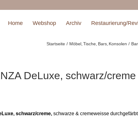
Home
Webshop
Archiv
Restaurierung/Rev
Startseite
Möbel
Tische
Bars
Konsolen
Ba
ZA DeLuxe, schwarz/creme
uxe, schwarz/creme,
schwarze & cremeweisse durchgefärbte