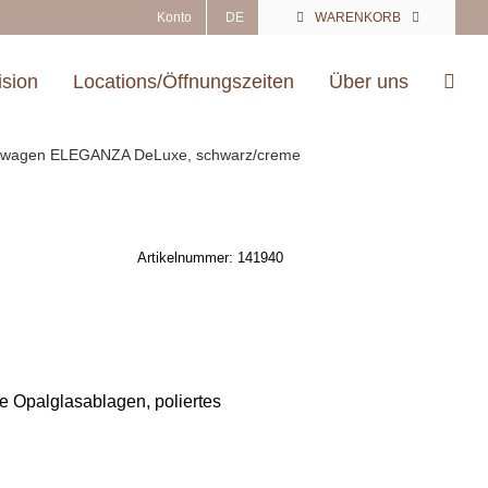
Konto
DE
WARENKORB
ision
Locations/Öffnungszeiten
Über uns
rwagen ELEGANZA DeLuxe, schwarz/creme
Artikelnummer:
141940
 Opalglasablagen, poliertes