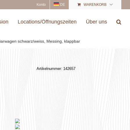
Konto
DE
WARENKORB
sion
Locations/Öffnungszeiten
Über uns
arwagen schwarz/weiss, Messing, klappbar
Artikelnummer:
142657