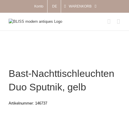
Zum
Konto
DE
WARENKORB
Inhalt
springen
Bast-Nachttischleuchten
Duo Sputnik, gelb
Artikelnummer:
146737