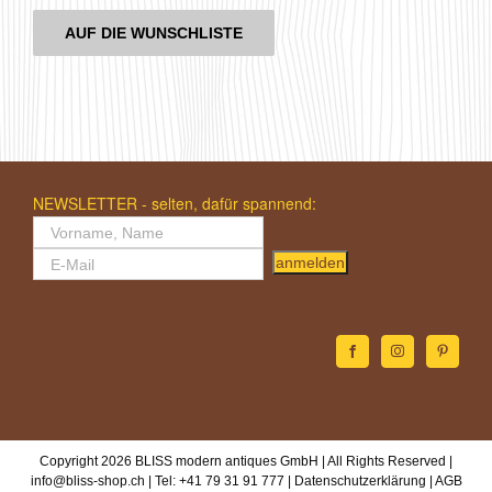
AUF DIE WUNSCHLISTE
NEWSLETTER - selten, dafür spannend:
anmelden
Copyright 2026 BLISS modern antiques GmbH | All Rights Reserved |
info@bliss-shop.ch
| Tel: +41 79 31 91 777 |
Datenschutzerklärung
|
AGB