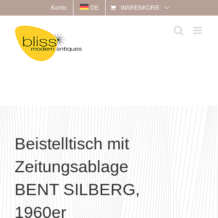
Zum
Konto
DE
WARENKORB
Inhalt
springen
Beistelltisch mit
Zeitungsablage
BENT SILBERG,
1960er