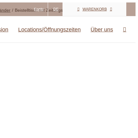
Konto
DE
WARENKORB
änder
Beistelltisch mit Zeitungsablage ESTOVA
sion
Locations/Öffnungszeiten
Über uns