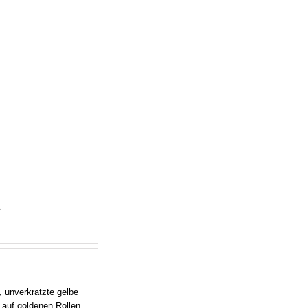
A
, unverkratzte gelbe
 auf goldenen Rollen