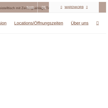
Konto
DE
WARENKORB
eistelltisch mit Zeitungsablage TALAMA, schwarz
sion
Locations/Öffnungszeiten
Über uns