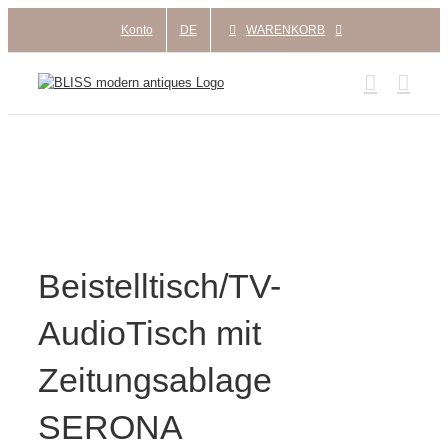
Zum
Konto
DE
WARENKORB
Inhalt
springen
Beistelltisch/TV-
AudioTisch mit
Zeitungsablage
SERONA