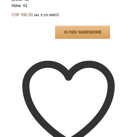
Höhe: 61
CHF
590.00
inkl. 8.1% MWST
IN DEN WARENKORB
Beistelltisch/TV-
AudioTisch
mit
Zeitungsablage
SERONA
Menge