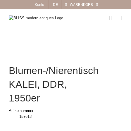
Zum
Konto
DE
WARENKORB
Inhalt
springen
Blumen-/Nierentisch
KALEI, DDR,
1950er
Artikelnummer:
157613