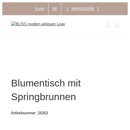
Zum
Konto
DE
WARENKORB
Inhalt
springen
Blumentisch mit
Springbrunnen
Artikelnummer:
24263