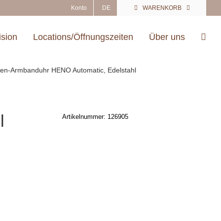
Konto
DE
WARENKORB
ision
Locations/Öffnungszeiten
Über uns
n-Armbanduhr HENO Automatic, Edelstahl
l
Artikelnummer:
126905