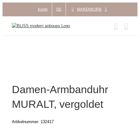
Zum
Konto
DE
WARENKORB
Inhalt
springen
Damen-Armbanduhr
MURALT, vergoldet
Artikelnummer:
132417