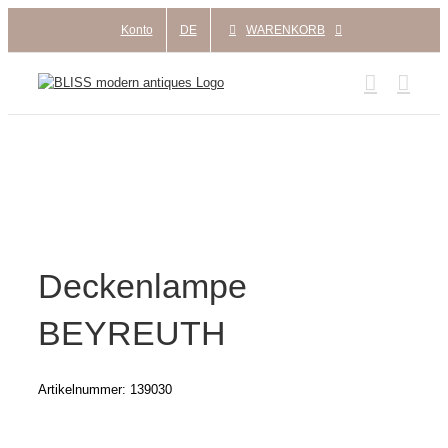
Zum
Konto
DE
WARENKORB
Inhalt
springen
Deckenlampe
BEYREUTH
Artikelnummer:
139030