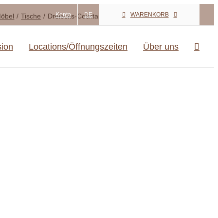
Konto
DE
WARENKORB
öbel
Tische
Dreiecks-Cocktailtisch LASSARO
sion
Locations/Öffnungszeiten
Über uns