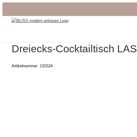
Zum
Inhalt
springen
Dreiecks-Cocktailtisch L
Artikelnummer:
131524