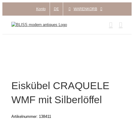
Zum
Konto
DE
WARENKORB
Inhalt
springen
Eiskübel CRAQUELE
WMF mit Silberlöffel
Artikelnummer:
138411