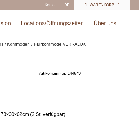
Konto
DE
WARENKORB
ision
Locations/Öffnungszeiten
Über uns
ds / Kommoden
Flurkommode VERRALUX
Artikelnummer:
144949
 73x30x62cm (2 St. verfügbar)