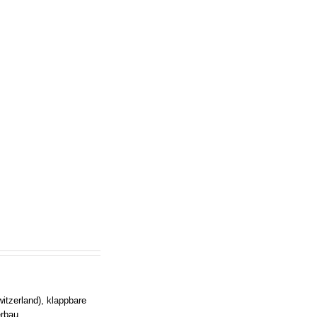
itzerland), klappbare
erbau