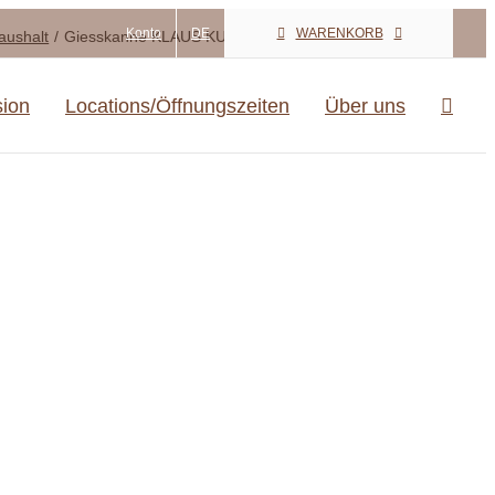
Konto
DE
WARENKORB
aushalt
Giesskanne KLAUS KUNIS, DDR, 1965
sion
Locations/Öffnungszeiten
Über uns