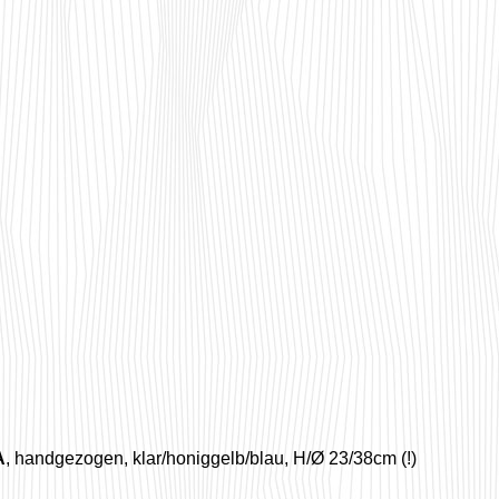
A
, handgezogen, klar/honiggelb/blau, H/Ø 23/38cm (!)