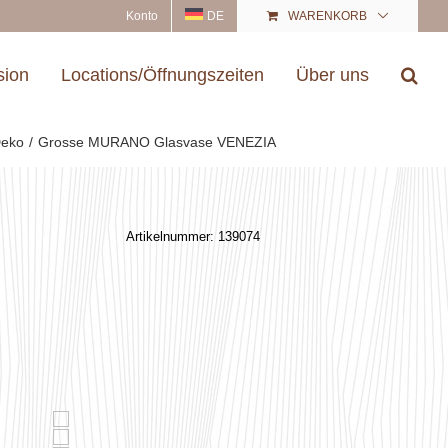
Konto
DE
WARENKORB
sion
Locations/Öffnungszeiten
Über uns
eko
Grosse MURANO Glasvase VENEZIA
Artikelnummer:
139074