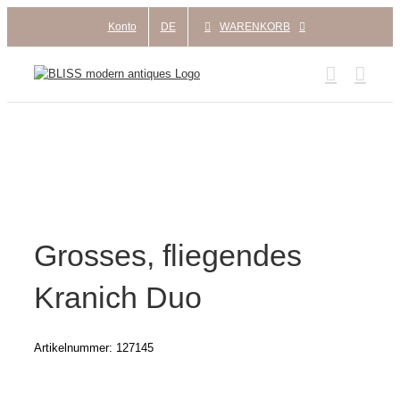
Zum
Konto
DE
WARENKORB
Inhalt
springen
Grosses, fliegendes
Kranich Duo
Artikelnummer:
127145