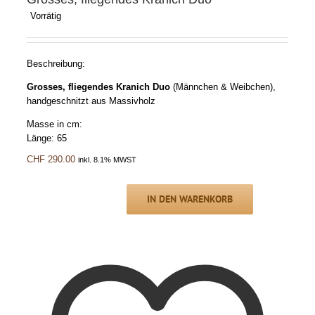
Vorrätig
Beschreibung:
Grosses, fliegendes Kranich Duo
(Männchen & Weibchen),
handgeschnitzt aus Massivholz
Masse in cm:
Länge: 65
CHF
290.00
inkl. 8.1% MWST
IN DEN WARENKORB
Grosses,
fliegendes
Kranich
Duo
Menge