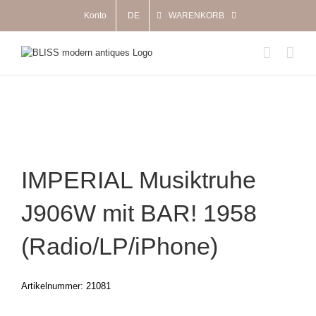
Zum
Konto
DE
WARENKORB
Inhalt
springen
IMPERIAL Musiktruhe
J906W mit BAR! 1958
(Radio/LP/iPhone)
Artikelnummer:
21081