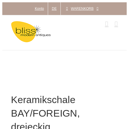
Zum
Konto
DE
WARENKORB
Inhalt
springen
Keramikschale
BAY/FOREIGN,
dreieckig