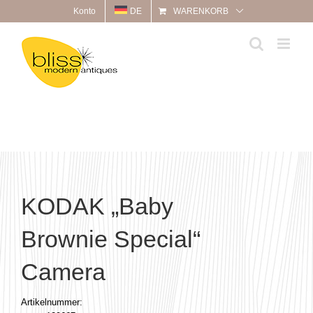
Zum
Konto
DE
WARENKORB
Inhalt
springen
KODAK „Baby
Brownie Special“
Camera
Artikelnummer: