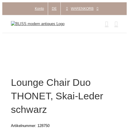
Zum
Konto
DE
WARENKORB
Inhalt
springen
Lounge Chair Duo
THONET, Skai-Leder
schwarz
Artikelnummer:
128750