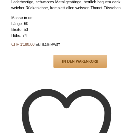
Lederbezüge, schwarzes Metallgestänge, herrlich bequem dank
weicher Rückenlehne, komplett allen weissen Thonet-Füsschen
Masse in cm:
Länge: 60
Breite: 53
Höhe: 74
CHF
1'180.00
inkl. 8.1% MWST
IN DEN WARENKORB
Lounge
Chair
Duo
THONET,
Skai-
Leder
schwarz
Menge