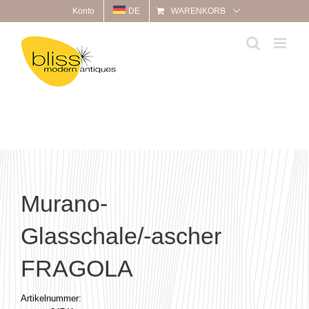
Zum
Konto
DE
WARENKORB
Inhalt
springen
Murano-
Glasschale/-ascher
FRAGOLA
Artikelnummer: