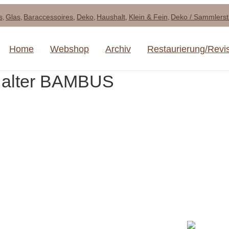
s
Glas
Baraccessoires
Deko
Haushalt
Klein & Fein
Deko / Sammlers
Home
Webshop
Archiv
Restaurierung/Revi
 Halter BAMBUS