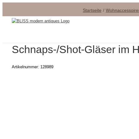
Zum
Startseite
Wohnaccessoire
Inhalt
springen
Schnaps-/Shot-Gläser im
Artikelnummer:
128989