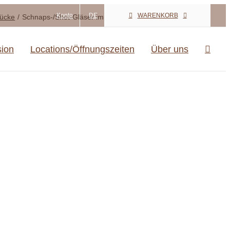
Konto
DE
WARENKORB
tücke
Schnaps-/Shot-Gläser im Halter BAMBUS
sion
Locations/Öffnungszeiten
Über uns