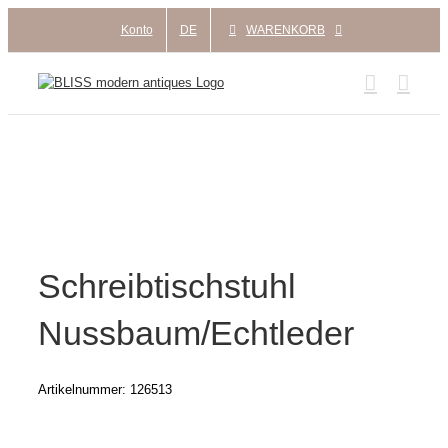
Zum
Konto
DE
WARENKORB
Inhalt
springen
Schreibtischstuhl
Nussbaum/Echtleder
Artikelnummer:
126513