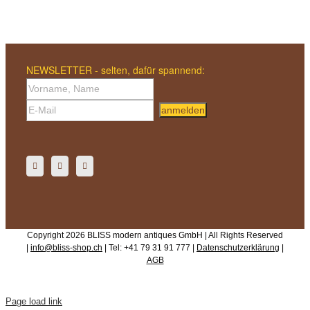
NEWSLETTER - selten, dafür spannend:
anmelden
Copyright 2026 BLISS modern antiques GmbH | All Rights Reserved
|
info@bliss-shop.ch
| Tel: +41 79 31 91 777 |
Datenschutzerklärung
|
AGB
Page load link