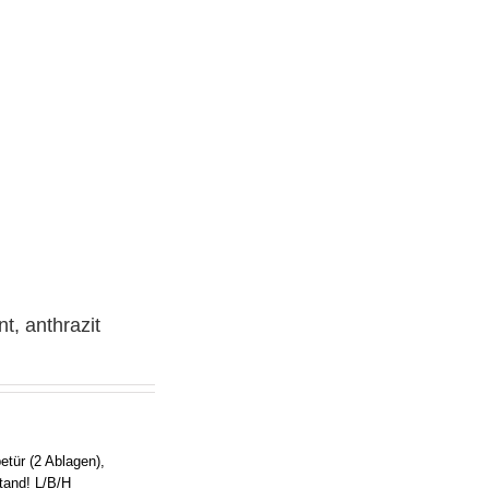
t, anthrazit
tür (2 Ablagen),
stand! L/B/H