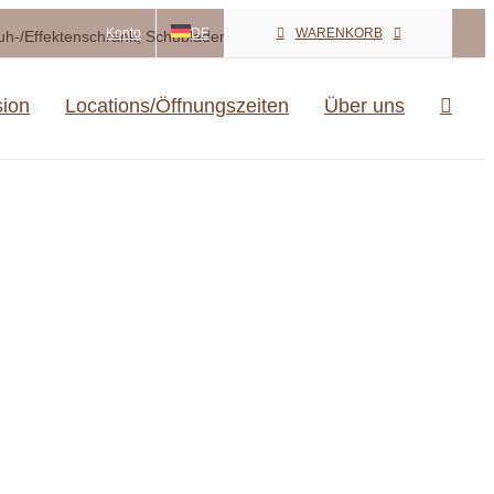
Konto
DE
WARENKORB
h-/Effektenschrank, Schubladen, bunt, anthrazit
sion
Locations/Öffnungszeiten
Über uns