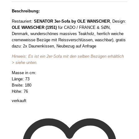
Beschreibung:
Restauriert:
SENATOR 3er-Sofa by OLE WANSCHER
, Design:
OLE WANSCHER (1951)
für CADO / FRANCE & SØN,
Denmark, wunderschönes massives Teakholz, herrlich weiche
cremeweisse Bezüge mit Reissverschlüssen, waschbar), gratis
dazu: 2x Daunenkissen, Neubezug auf Anfrage
Hinweis: Es ist ein 2er-Sofa mit den selben Bezügen erhältlich
> siehe unten.
Masse in cm:
Länge: 73
Breite: 180
Höhe: 76
verkauft