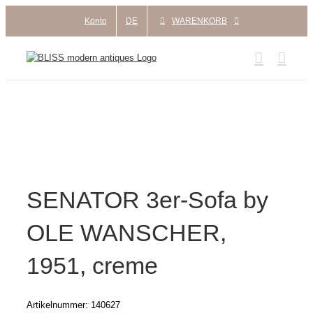
Zum
Konto
DE
WARENKORB
Inhalt
springen
SENATOR 3er-Sofa by
OLE WANSCHER,
1951, creme
Artikelnummer:
140627