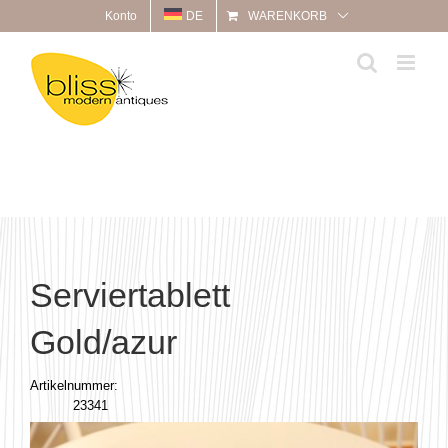
Zum
Konto
DE
WARENKORB
Inhalt
springen
Serviertablett
Gold/azur
Artikelnummer:
23341