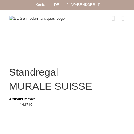
Zum
Konto
DE
WARENKORB
Inhalt
springen
Standregal
MURALE SUISSE
Artikelnummer:
144319